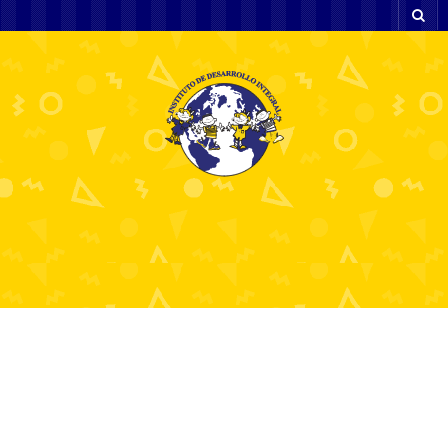
Exploring HunnyPlay Casino Payment
Methods Options for Every Player
4 julio, 2026
slotcasinogame4078