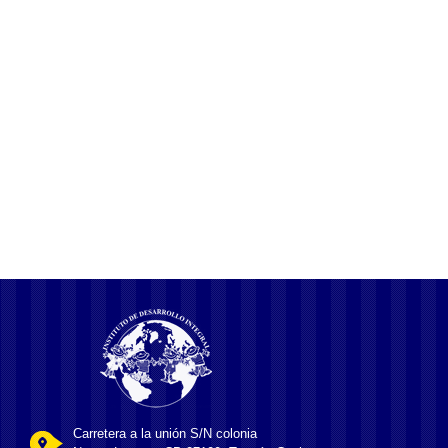
BC.Game Poland Login Your Gateway to
Exciting Gaming 945942489
Бонусы DBbet в 2026 году: как получить
максимальную выгоду
Carretera a la unión S/N colonia