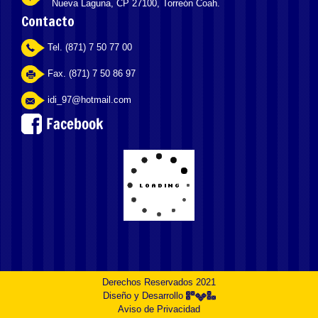
Nueva Laguna, CP 27100, Torreón Coah.
Contacto
Tel. (871) 7 50 77 00
Fax. (871) 7 50 86 97
idi_97@hotmail.com
Derechos Reservados 2021
Diseño y Desarrollo
Aviso de Privacidad