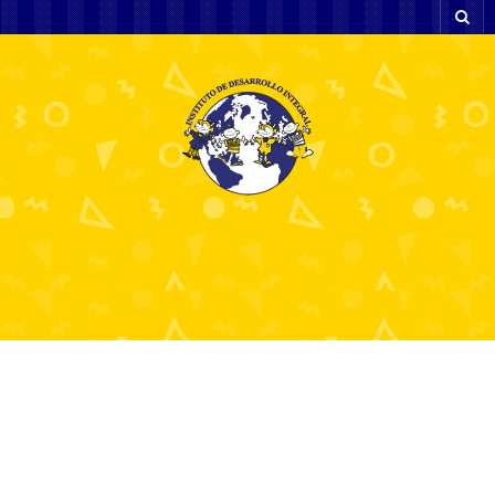
Experience the Excitement at Casino
Savanna Wins New
3 octubre, 2025
casino242