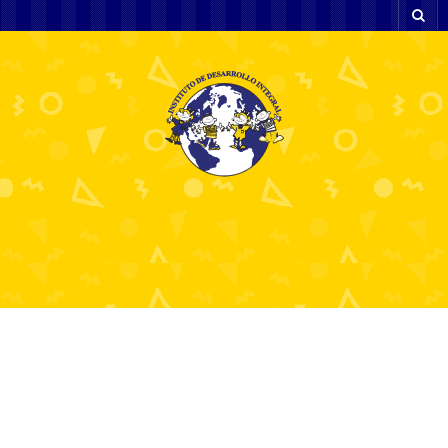
Erleben Sie die aufregenden Jackpot-
Optionen im Spinbara Casino
7 julio, 2026
Public