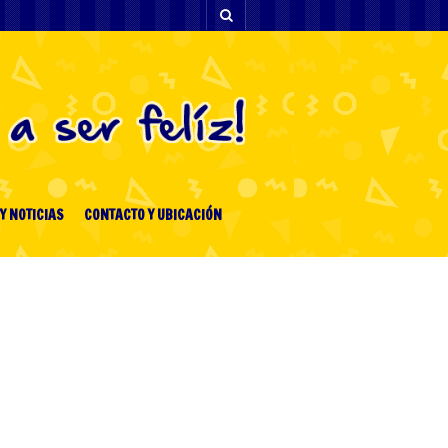
Y NOTICIAS
CONTACTO Y UBICACIÓN
ENTRADAS RECIENTES