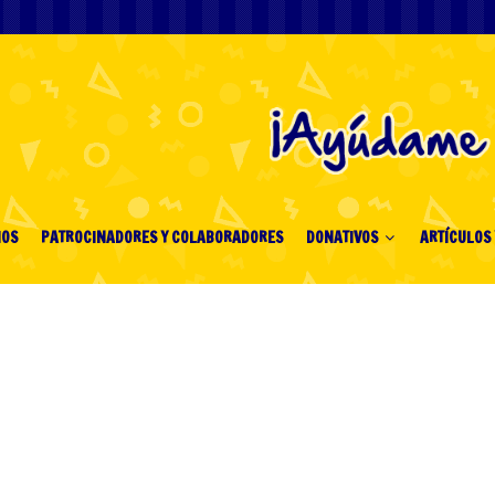
IOS
PATROCINADORES Y COLABORADORES
DONATIVOS
ARTÍCULOS 
Ports, Best to Wager
ree And Genuine Money