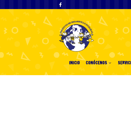
INICIO
CONÓCENOS
SERVIC
Dwarf, gnome 
100 percent f