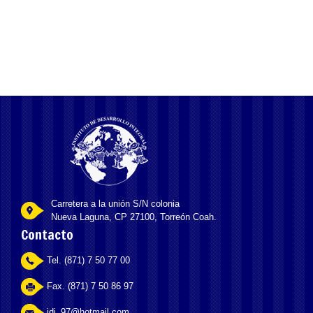
Bitcoin Casino Uden ROFUS En Ny Æra af Online Spil
Carretera a la unión S/N colonia
Nueva Laguna, CP 27100, Torreón Coah.
Contacto
Tel. (871) 7 50 77 00
Fax. (871) 7 50 86 97
idi_97@hotmail.com