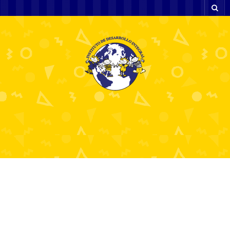
Discover the Adventure of Pirate
Spins Casino
6 julio, 2026
casinogame60744