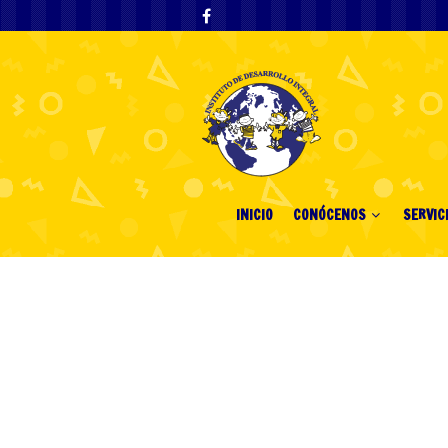
INICIO
CONÓCENOS
SERVIC
Desafía tu for
Chicken Road 
un RTP del 98%