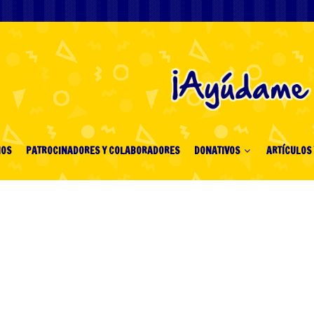
IOS
PATROCINADORES Y COLABORADORES
DONATIVOS
ARTÍCULOS 
tuna en cada paso
de InOut Games, donde
 te acerca al Huevo