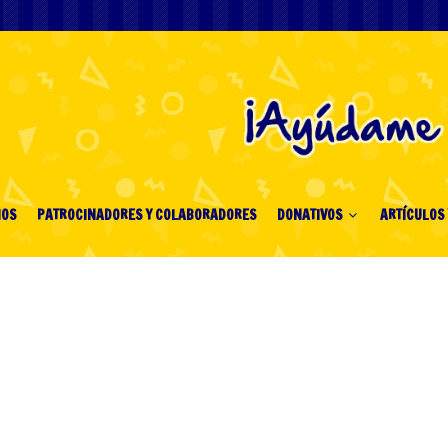
IOS
PATROCINADORES Y COLABORADORES
DONATIVOS
ARTÍCULOS 
 Betninja Review
Bettors 1890916927