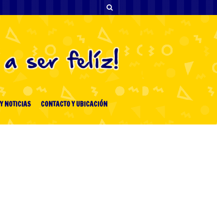
Y NOTICIAS
CONTACTO Y UBICACIÓN
ENTRADAS RECIENTES