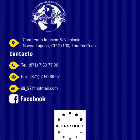
Carretera a la unión S/N colonia
Nueva Laguna, CP 27100, Torreón Coah.
Contacto
Tel. (871) 7 50 77 00
Fax. (871) 7 50 86 97
idi_97@hotmail.com