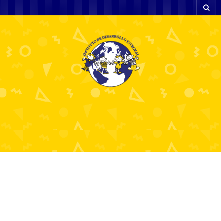
Casino uden ROFUS Find de bedste
udenlandske casinoer
3 julio, 2026
onlinecasinogame30710