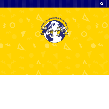
Casino Gaming-in təkamülü: Torpaqdan
onlayn olaraq [Online
10 septiembre, 2025
ready_text