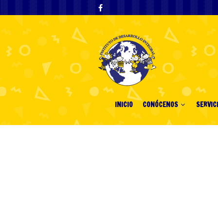
INICIO
CONÓCENOS
SERVIC
Canlı Casino O
20 agosto, 2025
ready_text