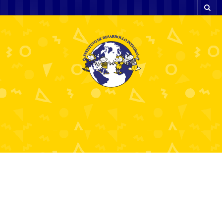
blazing wildz Casino Rekening
Verificatie Gids
11 junio, 2025
News