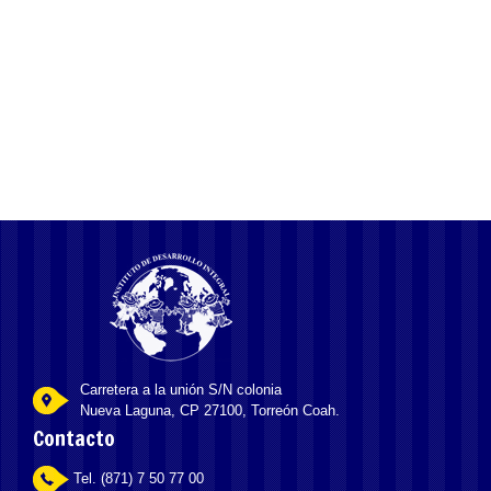
Il Futuro dei Casinò: Innovazioni e Tendenze
Carretera a la unión S/N colonia
Nueva Laguna, CP 27100, Torreón Coah.
Contacto
Tel. (871) 7 50 77 00