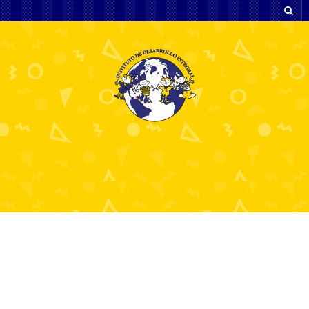
Bets10 Casino Mobil Giriş
2 octubre, 2024
bet10