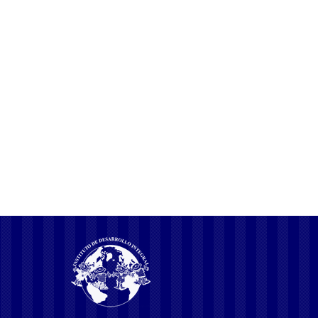
What Are Data Rooms?
Комета Казино – вход на сайт, личный кабинет,
бонусы за регистрацию, лучшие слоты на деньги и
бесплатно в демо-режиме