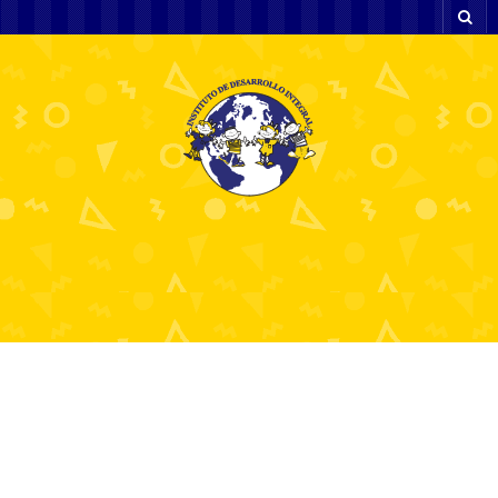
Bets10 Canlı Casino Atiye Laçin
6 septiembre, 2024
bet10