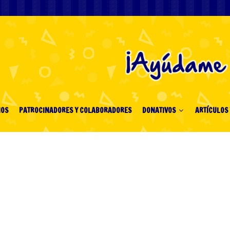
IOS
PATROCINADORES Y COLABORADORES
DONATIVOS
ARTÍCULOS 
ia Payment Methods A
e Guide 869012677