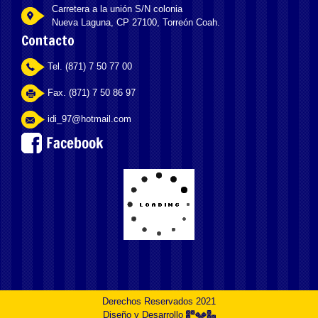
Carretera a la unión S/N colonia
Nueva Laguna, CP 27100, Torreón Coah.
Contacto
Tel. (871) 7 50 77 00
Fax. (871) 7 50 86 97
idi_97@hotmail.com
Derechos Reservados 2021
Diseño y Desarrollo