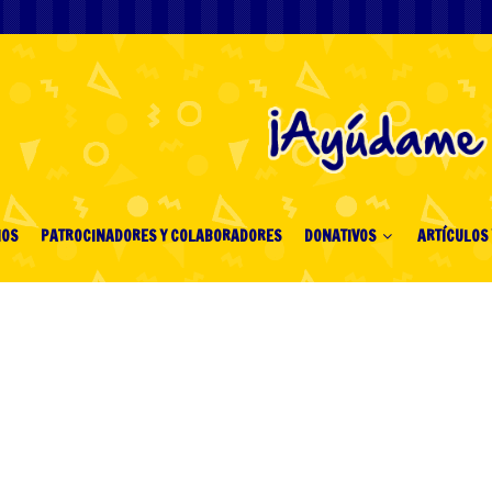
IOS
PATROCINADORES Y COLABORADORES
DONATIVOS
ARTÍCULOS 
1xBet: İdman
eni Dövr