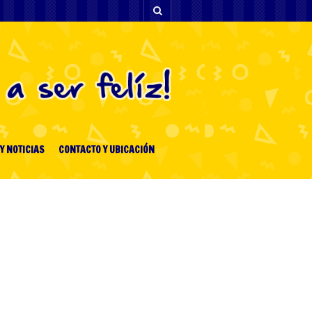
Y NOTICIAS
CONTACTO Y UBICACIÓN
ENTRADAS RECIENTES