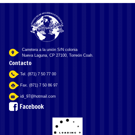
Carretera a la unión S/N colonia
Nueva Laguna, CP 27100, Torreón Coah.
Contacto
Tel. (871) 7 50 77 00
Fax. (871) 7 50 86 97
idi_97@hotmail.com