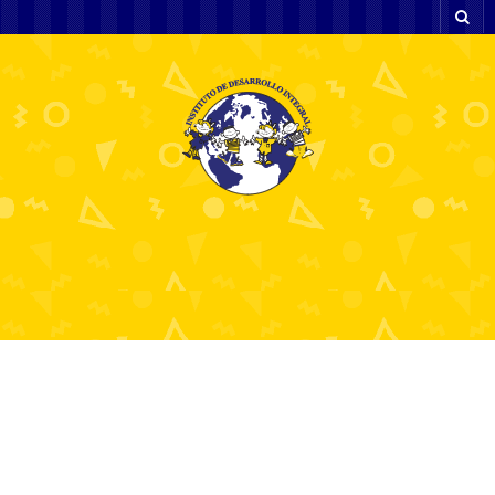
A felelősségteljes szerencsejáték -
kezdeményezések növekedése a
kaszinókban