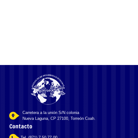
l’Industrie du Jeu
Onlayn kazinolarda canlı diler oyunlarının təkamülü
Carretera a la unión S/N colonia
Nueva Laguna, CP 27100, Torreón Coah.
Contacto
Tel. (871) 7 50 77 00