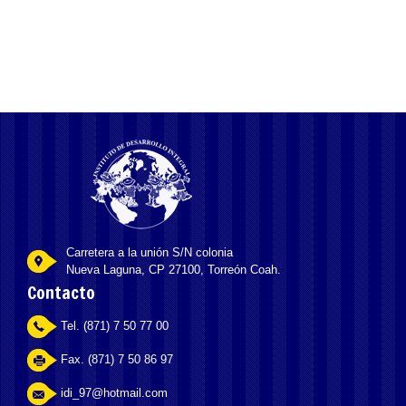
Carretera a la unión S/N colonia
Nueva Laguna, CP 27100, Torreón Coah.
Contacto
Tel. (871) 7 50 77 00
Fax. (871) 7 50 86 97
idi_97@hotmail.com