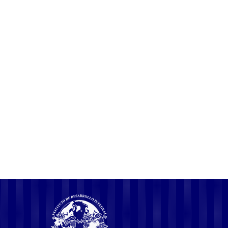
это ключ к успеху в мире азартных игр.
COMPARTIR ESTA PUBLICACION
1xbet Кыргызстан – Все о ставках и
игре на 1хБет
1xbet Кыргызстан Все, что нужно знать о
спортивных ставках