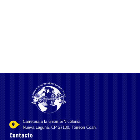
Απόλυτη Οδηγία
Καλύτερα Καζίνο στην Ελλάδα – Μάθετε Πού να
Παίξετε
Carretera a la unión S/N colonia
Nueva Laguna, CP 27100, Torreón Coah.
Contacto