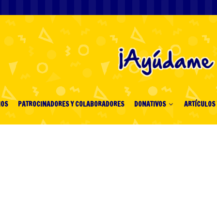
IOS
PATROCINADORES Y COLABORADORES
DONATIVOS
ARTÍCULOS 
 for Real Discover Your
Big!