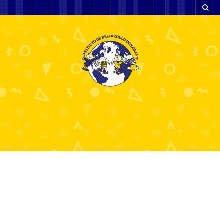
Nová česká online
kasina Vše, co