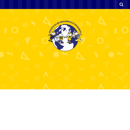
แทงบอลออนไลน์: วิธีการเล่นและ
เลือกเว็บที่ดีที่สุด
5 febrero, 2025
Sin categoría