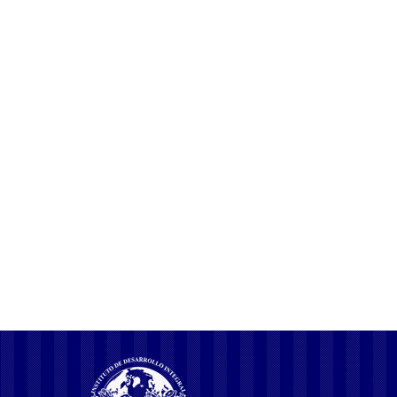
скачать Melbet
COMPARTIR ESTA PUBLICACION
Melbet Official Website Review for
Canadian Players
промокод Melbet