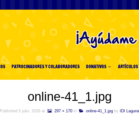
IOS
PATROCINADORES Y COLABORADORES
DONATIVOS
ARTÍCULOS 
online-41_1.jpg
Published
5 julio, 2026
at
297 × 170
in
online-41_1.jpg
by
IDI Lagun