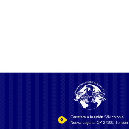
Carretera a la unión S/N colonia
Nueva Laguna, CP 27100, Torreón