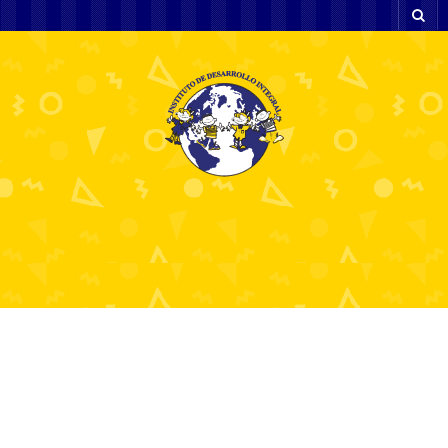
Sfrecciare tra i pericoli di una strada
ardente offre emozioni uniche cosa
rende così avvincente chi