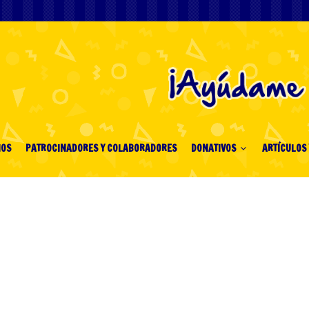
IOS
PATROCINADORES Y COLABORADORES
DONATIVOS
ARTÍCULOS 
asino Sitesi — Casino