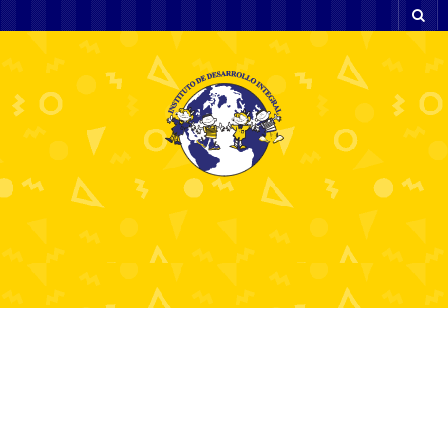
Melbet azərbaycan
3 julio, 2026
Sin categoría