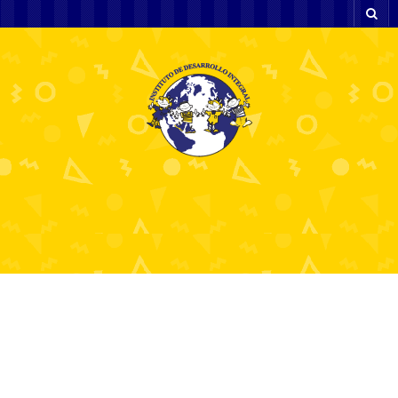
Kumarhanelerde Oyun Stratejileri ve
Başarı İpuçları
2 julio, 2025
News