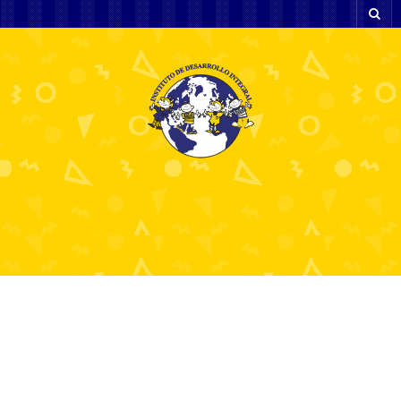
Kumar Siteleri Trkiye Gvenilir deme
Yntemleri Sunan Online Kumar
Siteleri.936