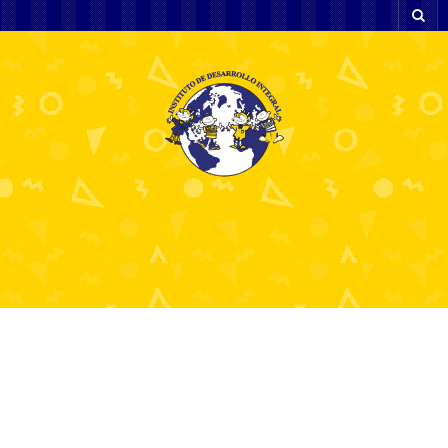
Cryptoboss онлайн казино игровые
автоматы.1405
30 septiembre, 2025
News