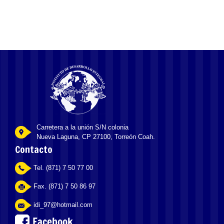
Carretera a la unión S/N colonia
Nueva Laguna, CP 27100, Torreón Coah.
Contacto
Tel. (871) 7 50 77 00
Fax. (871) 7 50 86 97
idi_97@hotmail.com