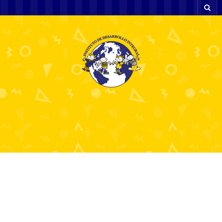
Теніс бадмінтон чи гольф як
обрати спорт новачку для старту
3 julio, 2026
Computers, Games