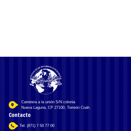
1xbet mobil versiyası: Azərbaycanın idmansevərləri
üçün ən yaxşı seçim
Carretera a la unión S/N colonia
Nueva Laguna, CP 27100, Torreón Coah.
Contacto
Tel. (871) 7 50 77 00